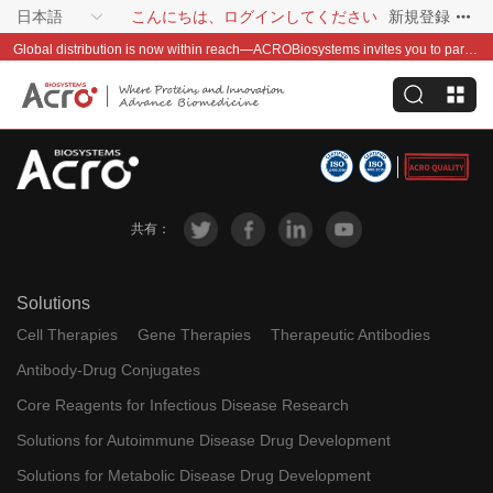
日本語
こんにちは、ログインしてください
新規登録
Global distribution is now within reach—ACROBiosystems invites you to partner with us~
共有：
Solutions
Cell Therapies
Gene Therapies
Therapeutic Antibodies
Antibody-Drug Conjugates
Core Reagents for Infectious Disease Research
Solutions for Autoimmune Disease Drug Development
Solutions for Metabolic Disease Drug Development