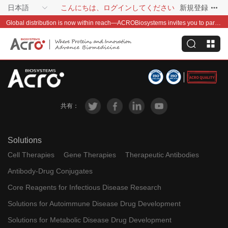
日本語
こんにちは、ログインしてください
新規登録
Global distribution is now within reach—ACROBiosystems invites you to partner with us~
共有：
Solutions
Cell Therapies
Gene Therapies
Therapeutic Antibodies
Antibody-Drug Conjugates
Core Reagents for Infectious Disease Research
Solutions for Autoimmune Disease Drug Development
Solutions for Metabolic Disease Drug Development