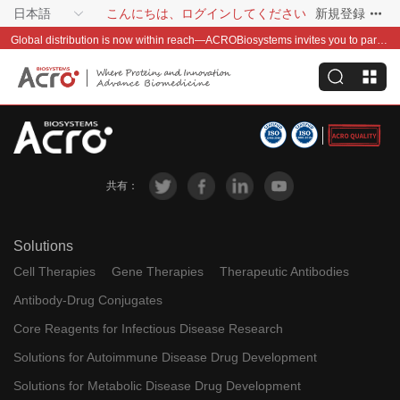
日本語
こんにちは、ログインしてください
新規登録
Global distribution is now within reach—ACROBiosystems invites you to partner with us~
共有：
Solutions
Cell Therapies
Gene Therapies
Therapeutic Antibodies
Antibody-Drug Conjugates
Core Reagents for Infectious Disease Research
Solutions for Autoimmune Disease Drug Development
Solutions for Metabolic Disease Drug Development