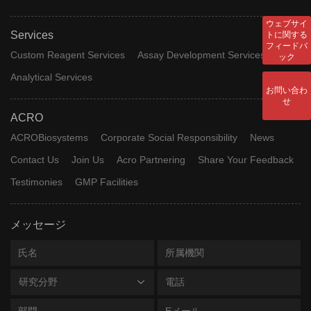
ウェブサイ
Services
トに関する
フィードバ
Custom Reagent Services
Assay Development Services
ック
Analytical Services
お問い合わ
せ
ACRO
ACROBiosystems
Corporate Social Responsibility
News
Contact Us
Join Us
Acro Partnering
Share Your Feedback
Testimonies
GMP Facilities
メッセージ
研究分野