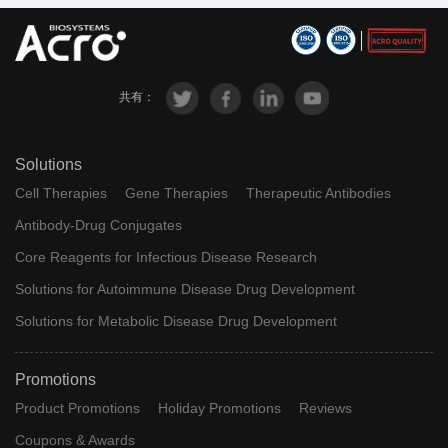
RO-
Trontinema
F. Hoffmann
7126209;
Phase 2 Clinical
b
Roche Ltd
RG-6102
共有：
INA-03
INA03
Phase 1 Clinical
Inatherys
Solutions
Cell Therapies
Gene Therapies
Therapeutic Antibodies
Antibody-Drug Conjugates
Core Reagents for Infectious Disease Research
KK2260;
Kyowa Kirin
KK-2260
Phase 1 Clinical
KK-2260
Ltd
Solutions for Autoimmune Disease Drug Development
Solutions for Metabolic Disease Drug Development
Aro
ABX-1100
ABX-1100
Phase 1 Clinical
Biotherapeut
Promotions
Co
Product Promotions
Holiday Promotions
Reviews
Coupons & Awards