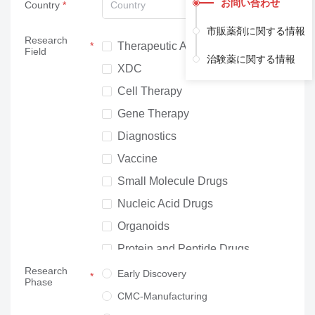
お問い合わせ
Country
Country
市販薬剤に関する情報
Research
Therapeutic Antibodies
Field
治験薬に関する情報
XDC
Cell Therapy
Gene Therapy
Diagnostics
Vaccine
Small Molecule Drugs
Nucleic Acid Drugs
Organoids
Protein and Peptide Drugs
Research
Neuroscience
Early Discovery
Phase
Others
CMC-Manufacturing