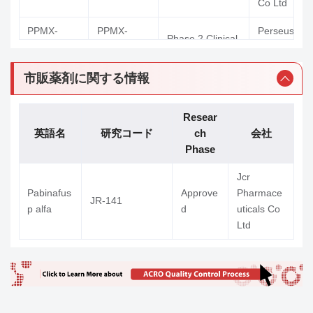
Co Ltd
PPMX-
PPMX-
Perseus
Phase 2 Clinical
T003
T003
Proteomics 
市販薬剤に関する情報
Resear
英語名
研究コード
ch
会社
Phase
Jcr
Delpacibart
Avidity
Pabinafus
Approve
Pharmace
AOC-1001
Phase 2 Clinical
JR-141
eteddesiran
Biosciences 
p alfa
d
uticals Co
Ltd