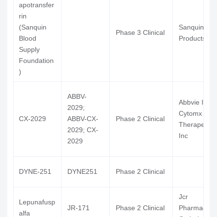
apotransfer
rin
(Sanquin
Sanquin Pl
Phase 3 Clinical
Blood
Products Bv
Supply
Foundation
)
ABBV-
Abbvie Inc,
2029;
Cytomx
CX-2029
ABBV-CX-
Phase 2 Clinical
Therapeutic
2029; CX-
Inc
2029
DYNE-251
DYNE251
Phase 2 Clinical
Jcr
Lepunafusp
JR-171
Phase 2 Clinical
Pharmaceuti
alfa