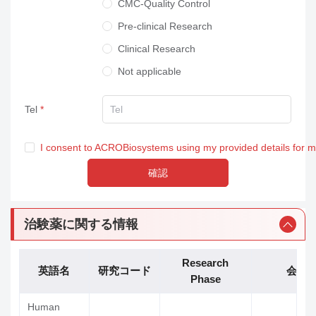
CMC-Quality Control
Pre-clinical Research
Clinical Research
Not applicable
Tel
I consent to ACROBiosystems using my provided details for 
確認
治験薬に関する情報
Research
英語名
研究コード
会社
Phase
Human