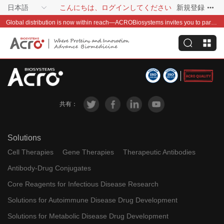
日本語
こんにちは、ログインしてください
新規登録
Global distribution is now within reach—ACROBiosystems invites you to partner with us~
共有：
Solutions
Cell Therapies
Gene Therapies
Therapeutic Antibodies
Antibody-Drug Conjugates
Core Reagents for Infectious Disease Research
Solutions for Autoimmune Disease Drug Development
Solutions for Metabolic Disease Drug Development