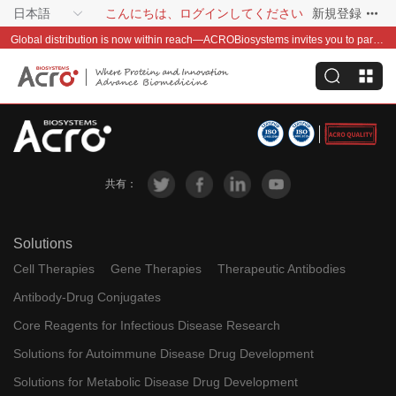
日本語
こんにちは、ログインしてください
新規登録
Global distribution is now within reach—ACROBiosystems invites you to partner with us~
共有：
Solutions
Cell Therapies
Gene Therapies
Therapeutic Antibodies
Antibody-Drug Conjugates
Core Reagents for Infectious Disease Research
Solutions for Autoimmune Disease Drug Development
Solutions for Metabolic Disease Drug Development