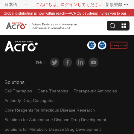
日本語
こんにちは、ログインしてください
新規登録
Global distribution is now within reach—ACROBiosystems invites you to partner with us~
共有：
Solutions
Cell Therapies
Gene Therapies
Therapeutic Antibodies
Antibody-Drug Conjugates
Core Reagents for Infectious Disease Research
Solutions for Autoimmune Disease Drug Development
Solutions for Metabolic Disease Drug Development