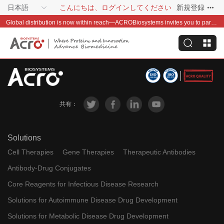
日本語
こんにちは、ログインしてください
新規登録
Global distribution is now within reach—ACROBiosystems invites you to partner with us~
共有：
Solutions
Cell Therapies
Gene Therapies
Therapeutic Antibodies
Antibody-Drug Conjugates
Core Reagents for Infectious Disease Research
Solutions for Autoimmune Disease Drug Development
Solutions for Metabolic Disease Drug Development