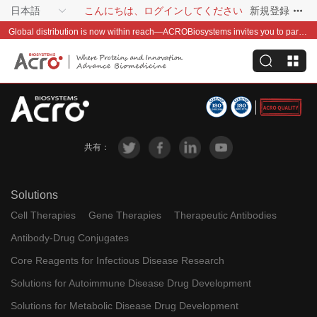
日本語
こんにちは、ログインしてください
新規登録
Global distribution is now within reach—ACROBiosystems invites you to partner with us~
共有：
Solutions
Cell Therapies
Gene Therapies
Therapeutic Antibodies
Antibody-Drug Conjugates
Core Reagents for Infectious Disease Research
Solutions for Autoimmune Disease Drug Development
Solutions for Metabolic Disease Drug Development