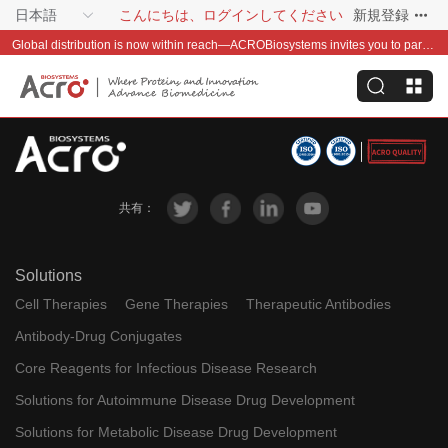
日本語
こんにちは、ログインしてください
新規登録
Global distribution is now within reach—ACROBiosystems invites you to partner with us~
共有：
Solutions
Cell Therapies
Gene Therapies
Therapeutic Antibodies
Antibody-Drug Conjugates
Core Reagents for Infectious Disease Research
Solutions for Autoimmune Disease Drug Development
Solutions for Metabolic Disease Drug Development