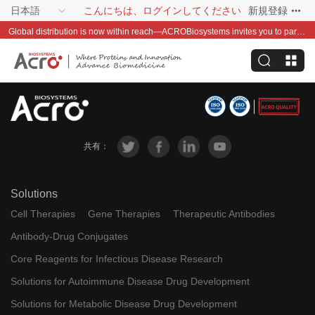
日本語
こんにちは、ログインしてください
新規登録
Global distribution is now within reach—ACROBiosystems invites you to partner with us~
共有：
Solutions
Cell Therapies
Gene Therapies
Therapeutic Antibodies
Antibody-Drug Conjugates
Core Reagents for Infectious Disease Research
Solutions for Autoimmune Disease Drug Development
Solutions for Metabolic Disease Drug Development