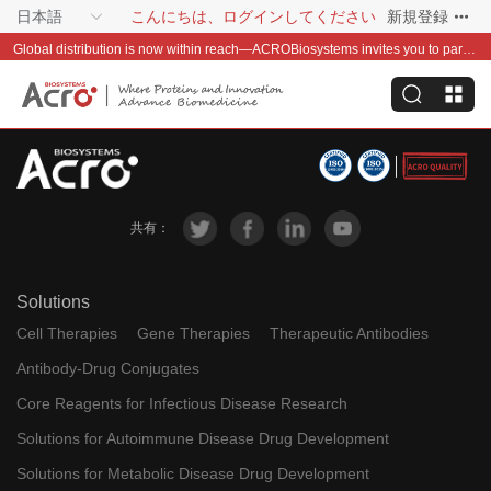
日本語
こんにちは、ログインしてください
新規登録
Global distribution is now within reach—ACROBiosystems invites you to partner with us~
共有：
Solutions
Cell Therapies
Gene Therapies
Therapeutic Antibodies
Antibody-Drug Conjugates
Core Reagents for Infectious Disease Research
Solutions for Autoimmune Disease Drug Development
Solutions for Metabolic Disease Drug Development