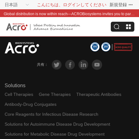
日本語
こんにちは、ログインしてください
新規登録
Global distribution is now within reach—ACROBiosystems invites you to partner with us~
共有：
Solutions
Cell Therapies
Gene Therapies
Therapeutic Antibodies
Antibody-Drug Conjugates
Core Reagents for Infectious Disease Research
Solutions for Autoimmune Disease Drug Development
Solutions for Metabolic Disease Drug Development