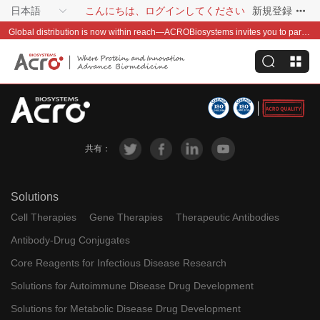
日本語
こんにちは、ログインしてください
新規登録
Global distribution is now within reach—ACROBiosystems invites you to partner with us~
共有：
Solutions
Cell Therapies
Gene Therapies
Therapeutic Antibodies
Antibody-Drug Conjugates
Core Reagents for Infectious Disease Research
Solutions for Autoimmune Disease Drug Development
Solutions for Metabolic Disease Drug Development