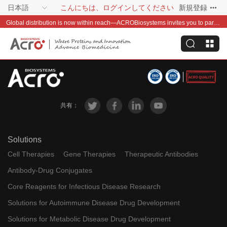
日本語
こんにちは、ログインしてください
新規登録
Global distribution is now within reach—ACROBiosystems invites you to partner with us~
共有：
Solutions
Cell Therapies
Gene Therapies
Therapeutic Antibodies
Antibody-Drug Conjugates
Core Reagents for Infectious Disease Research
Solutions for Autoimmune Disease Drug Development
Solutions for Metabolic Disease Drug Development