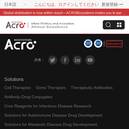
日本語
こんにちは、ログインしてください
新規登録
Global distribution is now within reach—ACROBiosystems invites you to partner with us~
共有：
Solutions
Cell Therapies
Gene Therapies
Therapeutic Antibodies
Antibody-Drug Conjugates
Core Reagents for Infectious Disease Research
Solutions for Autoimmune Disease Drug Development
Solutions for Metabolic Disease Drug Development