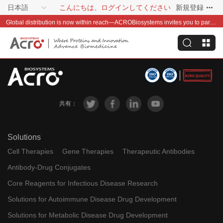
日本語
こんにちは、ログインしてください
新規登録
Global distribution is now within reach—ACROBiosystems invites you to partner with us~
共有：
Solutions
Cell Therapies
Gene Therapies
Therapeutic Antibodies
Antibody-Drug Conjugates
Core Reagents for Infectious Disease Research
Solutions for Autoimmune Disease Drug Development
Solutions for Metabolic Disease Drug Development