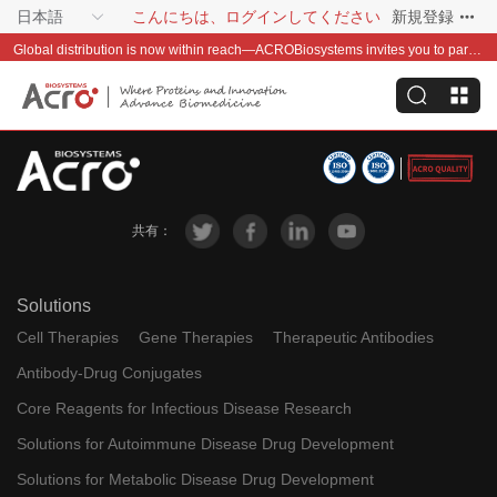
日本語
こんにちは、ログインしてください
新規登録
Global distribution is now within reach—ACROBiosystems invites you to partner with us~
共有：
Solutions
Cell Therapies
Gene Therapies
Therapeutic Antibodies
Antibody-Drug Conjugates
Core Reagents for Infectious Disease Research
Solutions for Autoimmune Disease Drug Development
Solutions for Metabolic Disease Drug Development