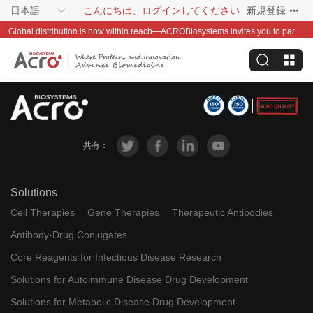
日本語
こんにちは、ログインしてください
新規登録
Global distribution is now within reach—ACROBiosystems invites you to partner with us~
共有：
Solutions
Cell Therapies
Gene Therapies
Therapeutic Antibodies
Antibody-Drug Conjugates
Core Reagents for Infectious Disease Research
Solutions for Autoimmune Disease Drug Development
Solutions for Metabolic Disease Drug Development